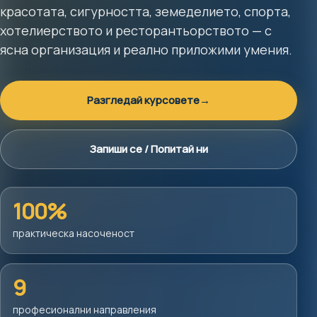
красотата, сигурността, земеделието, спорта,
хотелиерството и ресторантьорството — с
ясна организация и реално приложими умения.
Разгледай курсовете
→
Запиши се / Попитай ни
100%
практическа насоченост
9
професионални направления