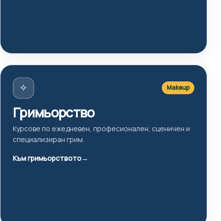
✧
Makeup
Гримьорство
Курсове по ежедневен, професионален, сценичен и
специализиран грим.
Към гримьорството
→