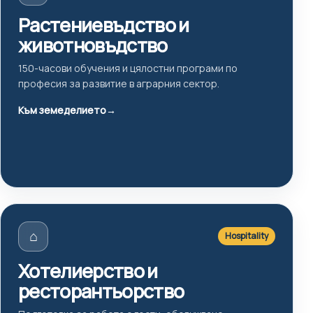
Растениевъдство и
животновъдство
150-часови обучения и цялостни програми по
професия за развитие в аграрния сектор.
Към земеделието
→
⌂
Hospitality
Хотелиерство и
ресторантьорство