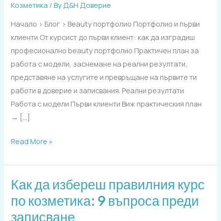
Козметика
/ By
Д&Н Доверие
клиент:
как
Начало › Блог › Beauty портфолио Портфолио и първи
да
клиенти От курсист до първи клиент: как да изградиш
изградиш
професионално beauty портфолио Практичен план за
професионално
работа с модели, заснемане на реални резултати,
beauty
представяне на услугите и превръщане на първите ти
портфолио
работи в доверие и записвания. Реални резултати
Работа с модели Първи клиенти Виж практическия план
→ […]
Read More »
Как да избереш правилния курс
Как
да
по козметика: 9 въпроса преди
избереш
записване