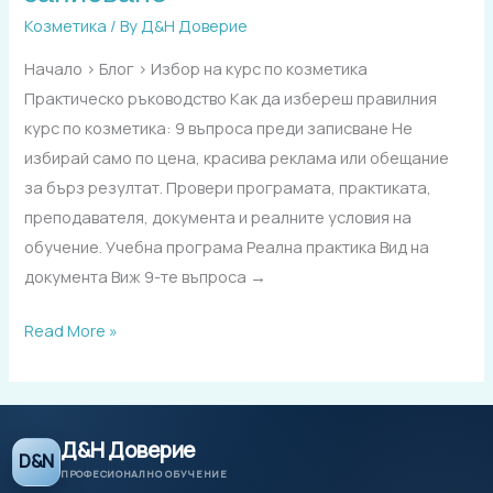
правилния
Козметика
/ By
Д&Н Доверие
курс
по
Начало › Блог › Избор на курс по козметика
козметика:
Практическо ръководство Как да избереш правилния
9
курс по козметика: 9 въпроса преди записване Не
въпроса
избирай само по цена, красива реклама или обещание
преди
за бърз резултат. Провери програмата, практиката,
записване
преподавателя, документа и реалните условия на
обучение. Учебна програма Реална практика Вид на
документа Виж 9-те въпроса →
Read More »
Д&Н Доверие
D&N
ПРОФЕСИОНАЛНО ОБУЧЕНИЕ