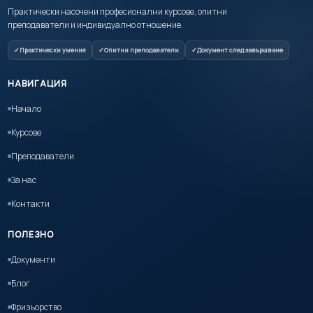
Практически насочени професионални курсове, опитни
преподаватели и индивидуално отношение.
Практически умения
Опитни преподаватели
Документ след завършване
НАВИГАЦИЯ
Начало
Курсове
Преподаватели
За нас
Контакти
ПОЛЕЗНО
Документи
Блог
Фризьорство