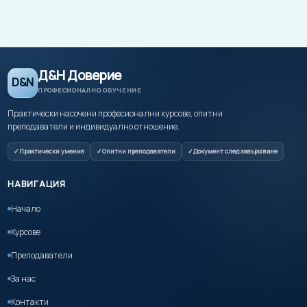
Д&Н Доверие
D&N
ПРОФЕСИОНАЛНО ОБУЧЕНИЕ
Практически насочени професионални курсове, опитни
преподаватели и индивидуално отношение.
Практически умения
Опитни преподаватели
Документ след завършване
НАВИГАЦИЯ
Начало
Курсове
Преподаватели
За нас
Контакти