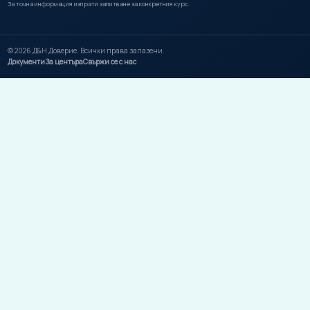
За точна информация изпрати запитване за конкретния курс.
©
2026
Д&Н Доверие. Всички права запазени.
Документи
За центъра
Свържи се с нас