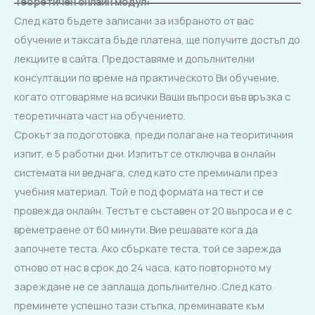
Теоретичен
онлайн
модул:
След като бъдете записани за избраното от вас
обучение и таксата бъде платена, ще получите достъп до
лекциите в сайта. Предоставяме и допълнителни
консултации по време на практическото Ви обучение,
когато отговаряме на всички Ваши въпроси във връзка с
теоретичната част на обучението.
Срокът за подоготовка, преди полагане на теоритичния
изпит, е 5 работни дни. Изпитът се отключва в онлайн
системата ни веднага, след като сте преминали през
учебния материал. Той е под формата на тест и се
провежда онлайн. Тестът е съставен от 20 въпроса и е с
времетраене от 60 минути. Вие решавате кога да
започнете теста. Ако сбъркате теста, той се зарежда
отново от нас в срок до 24 часа, като повторното му
зареждане не се заплаща допълнително. След като
преминете успешно тази стъпка, преминавате към