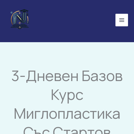
Skip
to
content
3-Дневен Базов
Курс
Миглопластика
Със Стартов