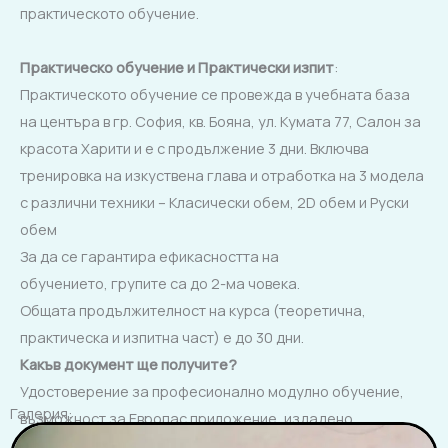
практическото обучение.
Практическо обучение
и
Практически изпит
:
Практическото обучение се провежда в учебната база
на центъра в гр. София, кв. Бояна, ул. Кумата 77, Салон за
красота Харити и е с продължение 3 дни. Включва
тренировка на изкуствена глава и отработка на 3 модела
с различни техники – Класически обем, 2D обем и Руски
обем
За да се гарантира ефикасността на
обучението, групите са до 2-ма човека.
Общата продължителност на курса (теоретична,
практическа и изпитна част) е до 30 дни.
Какъв документ ще получите?
Удостоверение за професионално модулно обучение,
Галерия:
възможност за Европас приложение, издадено
от
Център за професионално обучение Д
&
Н Доверие