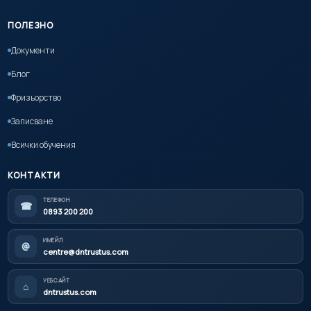
ПОЛЕЗНО
Документи
Блог
Фризьорство
Записване
Всички обучения
КОНТАКТИ
ТЕЛЕФОН
☎
0893 200 200
ИМЕЙЛ
@
centre@dntrustus.com
УЕБСАЙТ
⌂
dntrustus.com