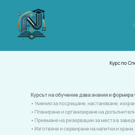
Skip
to
content
Курс по С
Курсът на обучение дава знания и формира 
• Умения за посрещане, настаняване, изхра
• Планиране и организиране на допълнителн
• Приемане на резервации за места в завед
• Изготвяне и сервиране на напитки и хран