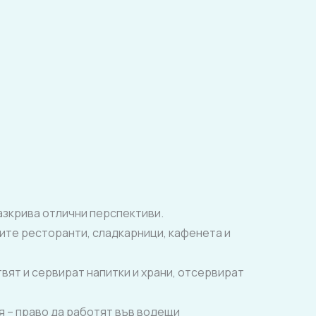
зкрива отлични перспективи.
ите ресторанти, сладкарници, кафенета и
твят и сервират напитки и храни, отсервират
я – право да работят във водещи