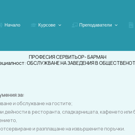
Начало
Курсове
Преподаватели
ПРОФЕСИЯ СЕРВИТЬОР- БАРМАН
пециалност: ОБСЛУЖВАНЕ НА ЗАВЕДЕНИЯ В ОБЩЕСТВЕНО
умения за:
нване и обслужване на гостите;
и дейности в ресторанта, сладкарницата, кафенето или 
ението,
и, отсервиране и разплащане на извършените поръчки.