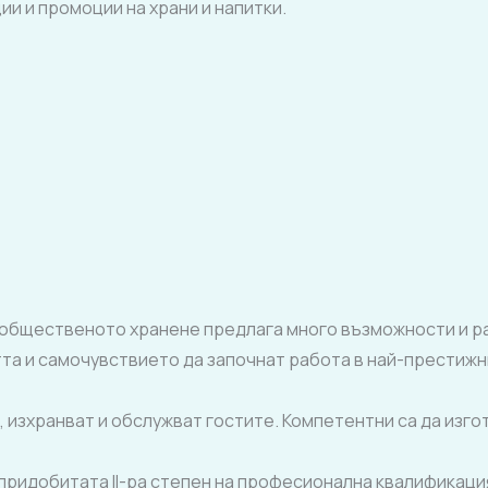
и и промоции на храни и напитки.
общественото хранене предлага много възможности и ра
та и самочувствието да започнат работа в най-престижн
, изхранват и обслужват гостите. Компетентни са да изго
придобитата II-ра степен на професионална квалификаци