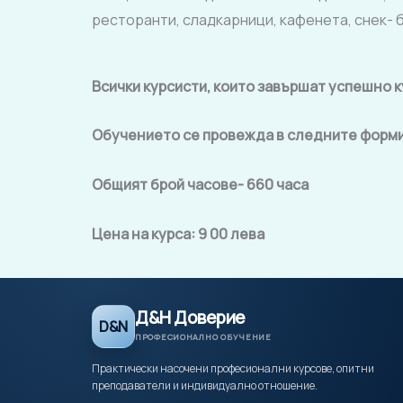
ресторанти, сладкарници, кафенета, снек- б
Всички курсисти, които завършат успешно 
Обучението се провежда в следните форми
Общият брой часове- 660 часа
Цена на курса: 9 00 лева
Д&Н Доверие
D&N
ПРОФЕСИОНАЛНО ОБУЧЕНИЕ
Практически насочени професионални курсове, опитни
преподаватели и индивидуално отношение.