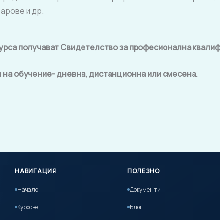
арове и др.
курса получават
Свидетелство за професионална квали
 на обучение- дневна, дистанционна или смесена.
НАВИГАЦИЯ
ПОЛЕЗНО
Начало
Документи
Курсове
Блог