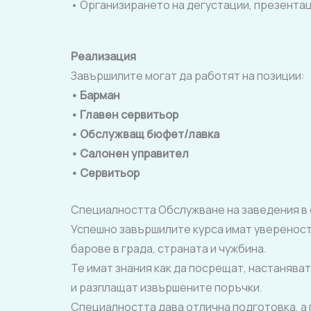
• Организирането на дегустации, презентаци
Реализация
Завършилите могат да работят на позиции:
• Барман
• Главен сервитьор
• Обслужващ бюфет/лавка
• Салонен управител
• Сервитьор
Специалността Обслужване на заведения в 
Успешно завършилите курса имат увереност
барове в града, страната и чужбина.
Те имат знания как да посрещат, настаняват
и разплащат извършените поръчки.
Специалността дава отлична подготовка, а 