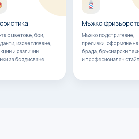
ористика
Мъжко фризьорст
та с цветове, бои,
Мъжко подстригване,
данти, изсветляване,
преливки, оформяне на
кции и различни
брада, бръснарски тех
ики за боядисване.
и професионален стайл