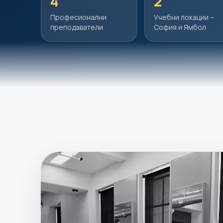
4
2
Професионални
Учебни локации –
преподаватели
София и Ямбол