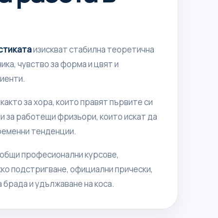
истиката
изискват стабилна теоретична
ика, чувство за форма и цвят и
лиенти.
акто за хора, които правят първите си
 и за работещи фризьори, които искат да
временни тенденции.
общи професионални курсове,
жко подстригване, официални прически,
 брада и удължаване на коса.