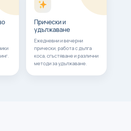
во
Прически и
удължаване
Ежедневни и вечерни
ники
прически, работа с дълга
инг.
коса, сгъстяване и различни
методи за удължаване.