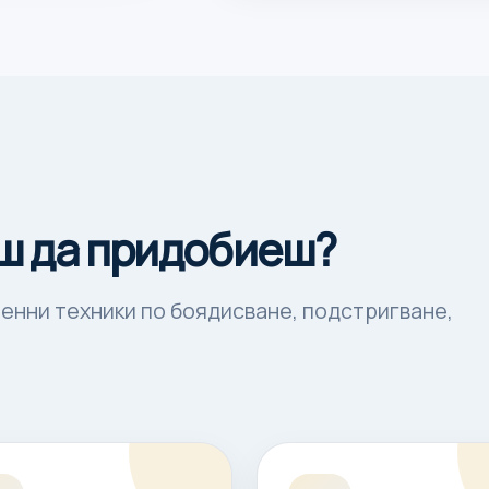
ш да придобиеш?
енни техники по боядисване, подстригване,