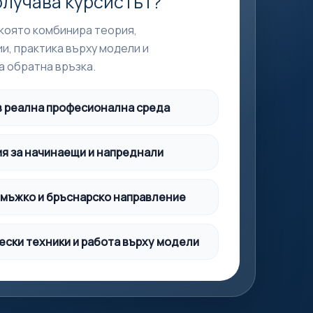
олучава курсистът?
 която комбинира теория,
и, практика върху модели и
а обратна връзка.
в реална професионална среда
я за начинаещи и напреднали
 мъжко и бръснарско направление
ески техники и работа върху модели