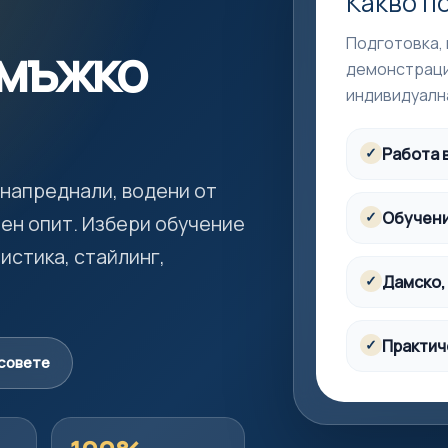
Какво п
Подготовка,
 мъжко
демонстраци
индивидуалн
Работа 
✓
 напреднали, водени от
Обучени
✓
ен опит. Избери обучение
истика, стайлинг,
Дамско,
✓
Практич
✓
совете