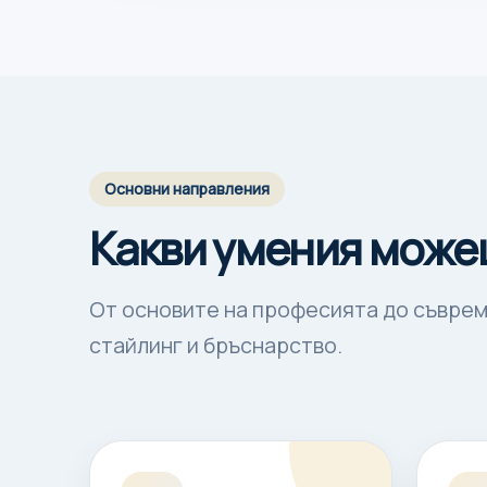
Основни направления
Какви умения може
От основите на професията до съврем
стайлинг и бръснарство.