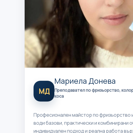
Мариела Донева
МД
Преподавател по фризьорство, колор
коса
Професионален майстор по фризьорство и
води базови, практически и комбинирани о
индивидуален подход и реална работа вър