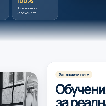
100%
Практическа
насоченост
За направлението
Обучени
за реалн