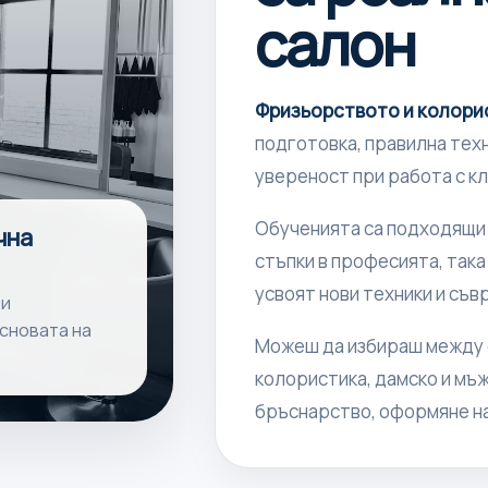
салон
Фризьорството и колор
подготовка, правилна техн
увереност при работа с к
Обученията са подходящи к
чна
стъпки в професията, така
усвоят нови техники и съ
 и
сновата на
Можеш да избираш между 
колористика, дамско и мъ
бръснарство, оформяне на