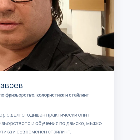
таврев
о фризьорство, колористика и стайлинг
р с дългогодишен практически опит,
изьорството и обучения по дамско, мъжко
тика и съвременен стайлинг.