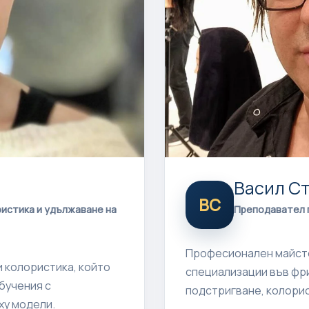
Васил С
ВС
истика и удължаване на
Преподавател п
Професионален майсто
 колористика, който
специализации във фр
бучения с
подстригване, колорис
ху модели.