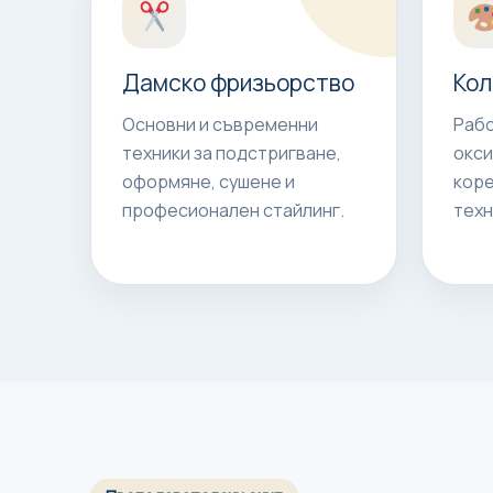
Дамско фризьорство
Кол
Основни и съвременни
Рабо
техники за подстригване,
окси
оформяне, сушене и
коре
професионален стайлинг.
техн