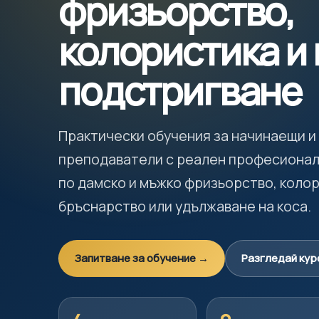
фризьорство,
колористика и
подстригване
Практически обучения за начинаещи и
преподаватели с реален професионал
по дамско и мъжко фризьорство, колор
бръснарство или удължаване на коса.
Запитване за обучение →
Разгледай кур