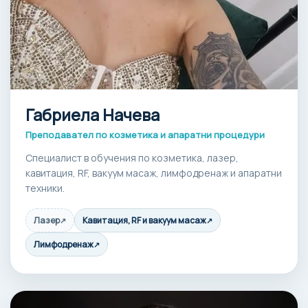
Габриела Начева
Преподавател по козметика и апаратни процедури
Специалист в обучения по козметика, лазер,
кавитация, RF, вакуум масаж, лимфодренаж и апаратни
техники.
Лазер
Кавитация, RF и вакуум масаж
↗
↗
Лимфодренаж
↗