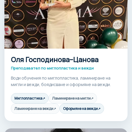
Оля Господинова–Цанова
Преподавател по миглопластика и вежди
Води обучения по миглопластика, ламиниране на
мигли и вежди, боядисване и оформяне на вежди.
Миглопластика
Ламиниране на мигли
↗
↗
Ламиниране на вежди
Оформяне на вежди
↗
↗