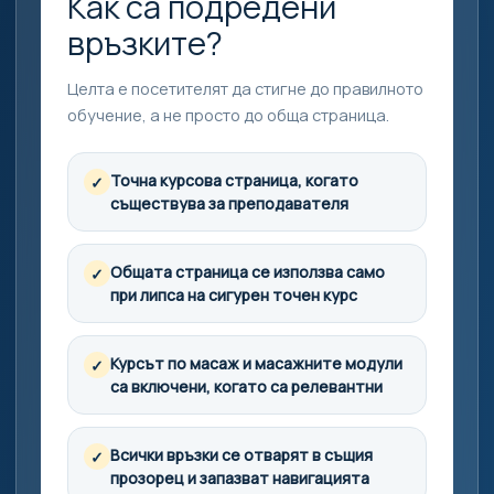
Как са подредени
връзките?
Целта е посетителят да стигне до правилното
обучение, а не просто до обща страница.
Точна курсова страница, когато
✓
съществува за преподавателя
Общата страница се използва само
✓
при липса на сигурен точен курс
Курсът по масаж и масажните модули
✓
са включени, когато са релевантни
Всички връзки се отварят в същия
✓
прозорец и запазват навигацията