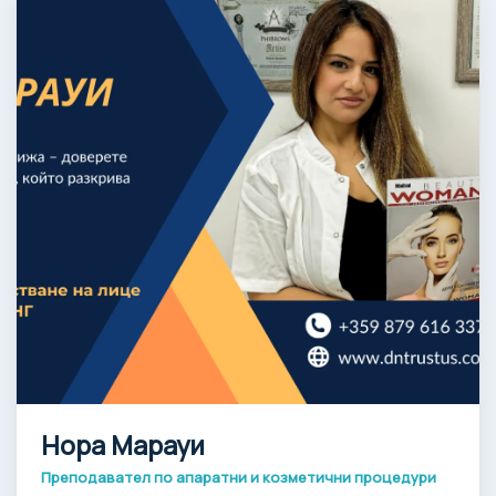
Нора Марауи
Преподавател по апаратни и козметични процедури