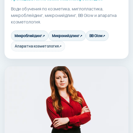
Води обучения по козметика, миглопластика,
микроблейдинг, микронийдлинг, BB Glow и апаратна
козметология.
Микроблейдинг
Микронийдлинг
BB Glow
↗
↗
↗
Апаратна козметология
↗