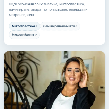
Води обучения по козметика, миглопластика,
ламиниране, апаратно почистване, епилация и
микронийдлинг.
Миглопластика
Ламиниране на мигли
↗
↗
Микронийдлинг
↗