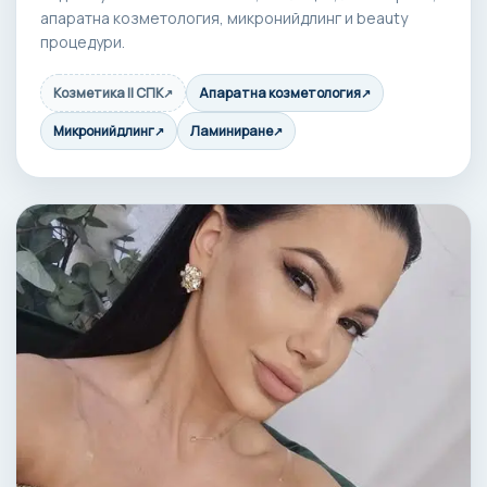
апаратна козметология, микронийдлинг и beauty
процедури.
Козметика II СПК
Апаратна козметология
↗
↗
Микронийдлинг
Ламиниране
↗
↗