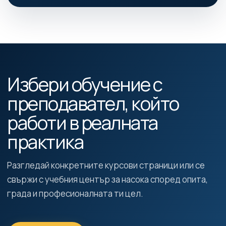
Избери обучение с
преподавател, който
работи в реалната
практика
Разгледай конкретните курсови страници или се
свържи с учебния център за насока според опита,
града и професионалната ти цел.