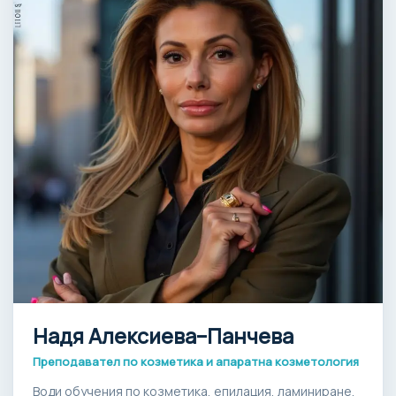
Надя Алексиева–Панчева
Преподавател по козметика и апаратна козметология
Води обучения по козметика, епилация, ламиниране,