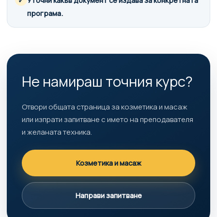
✓
Уточни какъв документ се издава за конкретната
програма.
Не намираш точния курс?
Отвори общата страница за козметика и масаж
или изпрати запитване с името на преподавателя
и желаната техника.
Козметика и масаж
Направи запитване