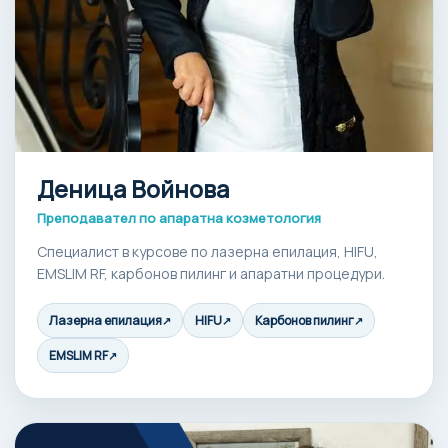
Деница Войнова
Преподавател по апаратна козметология
Специалист в курсове по лазерна епилация, HIFU,
EMSLIM RF, карбонов пилинг и апаратни процедури.
Лазерна епилация
HIFU
Карбонов пилинг
↗
↗
↗
EMSLIM RF
↗