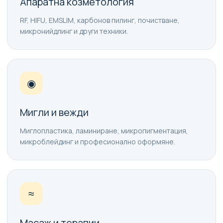
Апаратна козметология
RF, HIFU, EMSLIM, карбонов пилинг, почистване,
микронийдлинг и други техники.
◉
Мигли и вежди
Миглопластика, ламиниране, микропигментация,
микроблейдинг и професионално оформяне.
≈
Масаж и терапии