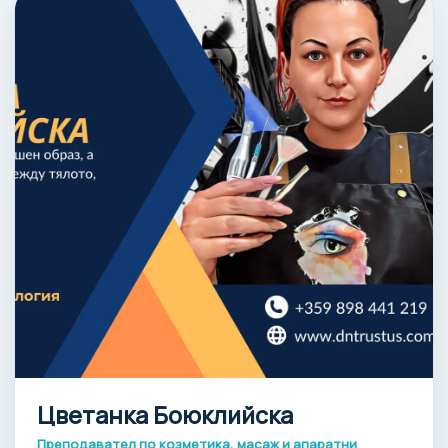
Цветанка Боюклийска
Преподавател по козметика, масаж и апаратни