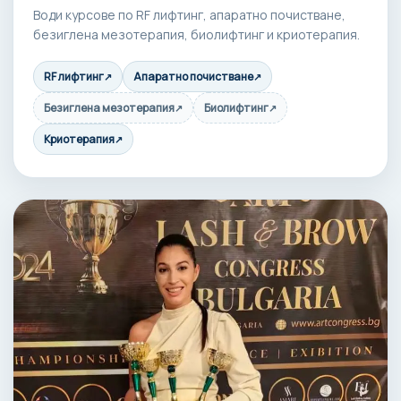
Води курсове по RF лифтинг, апаратно почистване,
безиглена мезотерапия, биолифтинг и криотерапия.
RF лифтинг
Апаратно почистване
↗
↗
Безиглена мезотерапия
Биолифтинг
↗
↗
Криотерапия
↗