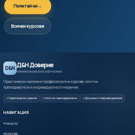
Попитай ни
→
Всички курсове
Д&Н Доверие
D&N
ПРОФЕСИОНАЛНО ОБУЧЕНИЕ
Практически насочени професионални курсове, опитни
преподаватели и индивидуално отношение.
Практически умения
Опитни преподаватели
Документ след завършване
НАВИГАЦИЯ
Начало
Курсове