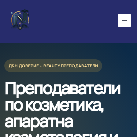
Skip
to
content
Д&Н ДОВЕРИЕ • BEAUTY ПРЕПОДАВАТЕЛИ
Преподаватели
по козметика,
апаратна