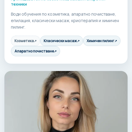
техники
Води обучения по козметика, апаратно почистване,
епилация, класически масаж, криотерапия и химичен
пилинг.
Козметика
Класически масаж
Химичен пилинг
↗
↗
↗
Апаратно почистване
↗