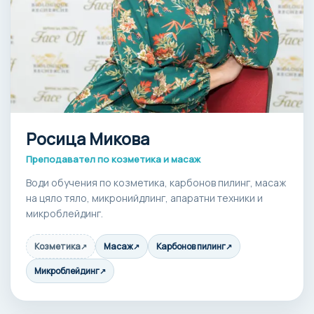
Росица Микова
Преподавател по козметика и масаж
Води обучения по козметика, карбонов пилинг, масаж
на цяло тяло, микронийдлинг, апаратни техники и
микроблейдинг.
Козметика
Масаж
Карбонов пилинг
↗
↗
↗
Микроблейдинг
↗