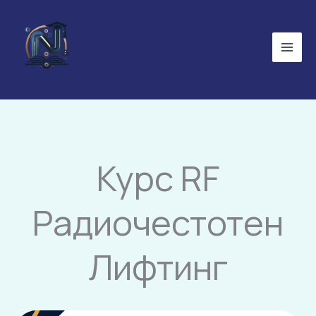
Skip
to
content
Курс RF
Радиочестотен
Лифтинг