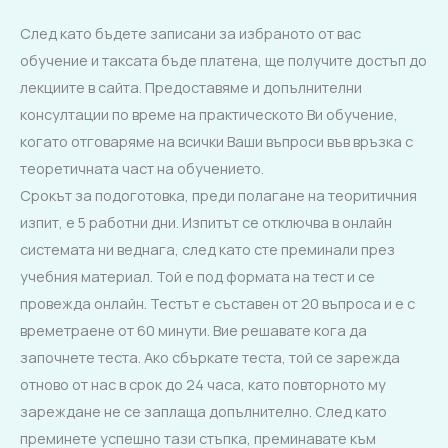
След като бъдете записани за избраното от вас
обучение и таксата бъде платена, ще получите достъп до
лекциите в сайта. Предоставяме и допълнителни
консултации по време на практическото Ви обучение,
когато отговаряме на всички Ваши въпроси във връзка с
теоретичната част на обучението.
Срокът за подоготовка, преди полагане на теоритичния
изпит, е 5 работни дни. Изпитът се отключва в онлайн
системата ни веднага, след като сте преминали през
учебния материал. Той е под формата на тест и се
провежда онлайн. Тестът е съставен от 20 въпроса и е с
времетраене от 60 минути. Вие решавате кога да
започнете теста. Ако сбъркате теста, той се зарежда
отново от нас в срок до 24 часа, като повторното му
зареждане не се заплаща допълнително. След като
преминете успешно тази стъпка, преминавате към