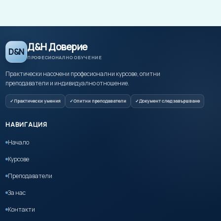
Д&Н Доверие
D&N
ПРОФЕСИОНАЛНО ОБУЧЕНИЕ
Практически насочени професионални курсове, опитни
преподаватели и индивидуално отношение.
Практически умения
Опитни преподаватели
Документ след завършване
НАВИГАЦИЯ
Начало
Курсове
Преподаватели
За нас
Контакти