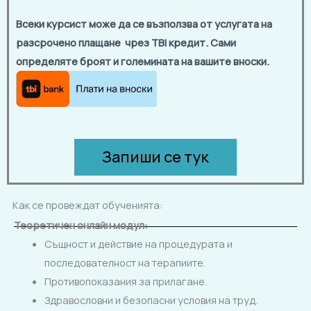
Всеки курсист може да се възползва от услугата на
разсрочено плащане чрез TBI кредит. Сами
определяте броят и големината на вашите вноски.
Запиши се тук
Как се провеждат обученията:
Теоретичен онлайн модул:
Същност и действие на процедурата и
последователност на терапиите.
Противопоказания за прилагане.
Здравословни и безопасни условия на труд.