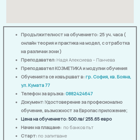
Продължителност на обучението: 25 уч. часа (
онлайн теория и практика на модел, с отработка
на различни зони )
Преподавател:
Надя Алексиева – Панчева
Преподавател КОЗМЕТИКА и модулни обучения
Обученията се извършват в:
гр. София, кв. Бояна,
ул. Кумата 77
Телефон за връзка:
0882424647
Документ:Удостоверение за професионално
обучение, възможност за Европас приложение
;
Цена на обучението
: 5
00 лв
/ 255.65 евро
Начин на плащане:
по банков път
Старт:
по запитване