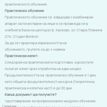
практическото обучение.
Практическо обучение
:
Практическото обучение се извършва с комбиниран
апарат за почистване на лице и се провежда се в
учебната база на центъра гр. Хасково, ул. Стара Планина
27А, Студио Bonbon
За да се гарантира ефикасността на
обучението, групите са до 4 човека.
Практически изпит
:
След края на практическата подготовка, курсистите
полагат изпит чрез отработка на eдин модел.
Продължителността на практическо обучение е 1 ден,
като общата продължителност на курса (теоретична,
практическа и изпитна част) е до 30 дни.
Какъв документ ще получите?
Удостоверение за професионално модулно обучение,
Галерия: