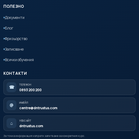
ПОЛЕЗНО
Документи
Блог
Фризьорство
Записване
Всички обучения
КОНТАКТИ
ТЕЛЕФОН
☎
0893 200 200
ИМЕЙЛ
@
centre@dntrustus.com
УЕБСАЙТ
⌂
dntrustus.com
За точна информация изпрати запитване за конкретния курс.