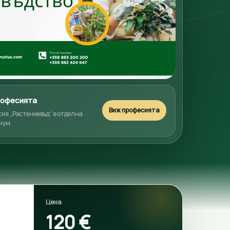
професията
Виж професията
сия „Растениевъд“ е отделна
иум.
Цена
120 €