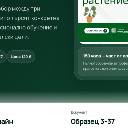
збор между три
оито търсят конкретна
есионално обучение и
лски цели.
150 часа — част от 
37
Цена 120 €
Пълното обучение за профе
програма с по-голям хорар
Документ
лайн
Образец 3-37