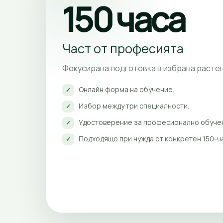
150 часа
Част от професията
Фокусирана подготовка в избрана расте
Онлайн форма на обучение.
✓
Избор между три специалности.
✓
Удостоверение за професионално обучен
✓
Подходящо при нужда от конкретен 150-ча
✓