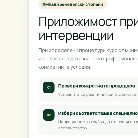
Млади земеделски стопани
Приложимост при
интервенции
При определени процедури курс от миним
използван за доказване на професионалн
конкретните условия.
Провери конкретната процедура
01
Условията са различни при отделните 
Избери съответстваща специално
02
Направлението трябва да отговаря на 
стопанството.