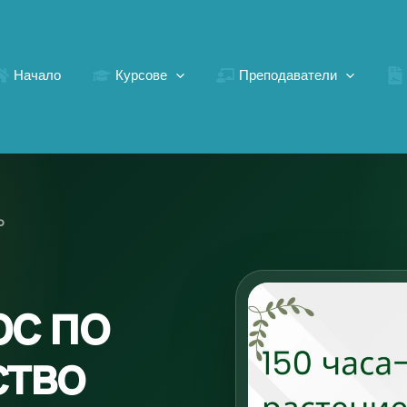
Начало
Курсове
Преподаватели
о
рс по
ство