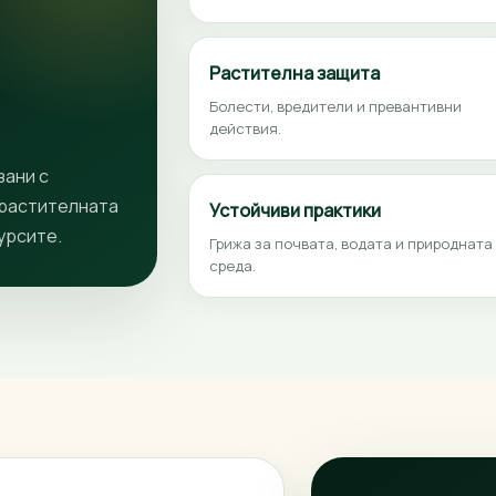
Растителна защита
Болести, вредители и превантивни
действия.
зани с
 растителната
Устойчиви практики
урсите.
Грижа за почвата, водата и природната
среда.