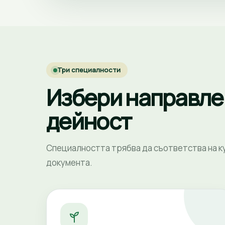
Три специалности
Избери направле
дейност
Специалността трябва да съответства на ку
документа.