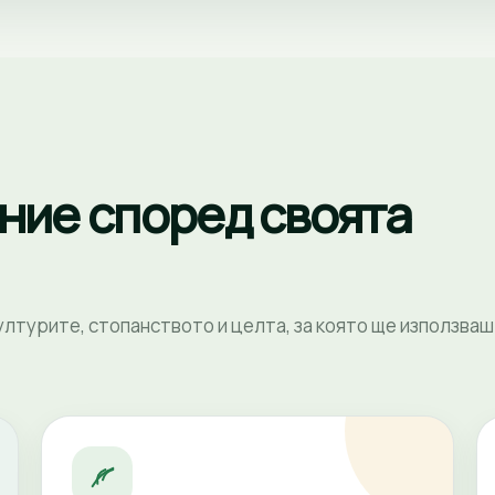
ние според своята
лтурите, стопанството и целта, за която ще използваш