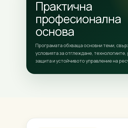
Практична
професионална
основа
Програмата обхваща основни теми, свър
условията за отглеждане, технологиите,
защита и устойчивото управление на рес