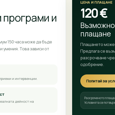
ЦЕНА И ПЛАЩАНЕ
120 €
 програми и
Възможно
плащане
ум 150 часа може да бъде
Плащането може 
и умения. Това зависи от
Предлага се въз
разсрочване чрез
одобрение.
приеми и интервенции.
Попитай за ус
ст
Разсроченото плаща
реалната дейност на
Условията се потвър