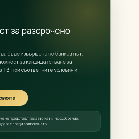
ст за разсрочено
да бъде извършено по банков път.
можност за кандидатстване за
 TBI при съответните условия и
→
ловията
не не представлява автоматично одобрение.
ждават преди записването.