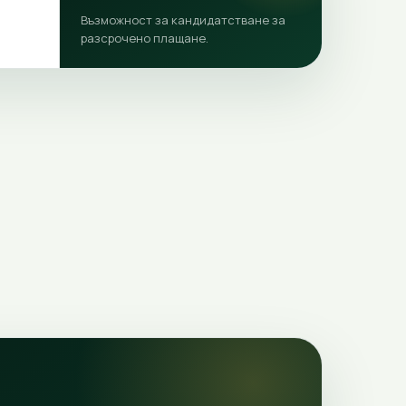
Възможност за кандидатстване за
разсрочено плащане.