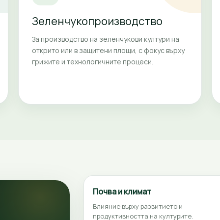
Зеленчукопроизводство
За производство на зеленчукови култури на
открито или в защитени площи, с фокус върху
грижите и технологичните процеси.
Почва и климат
Влияние върху развитието и
продуктивността на културите.