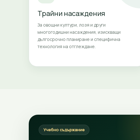
Трайни насаждения
За овощни култури, лозя и други
многогодишни насаждения, изискващи
дългосрочно планиране и специфична
технология на отглеждане.
Учебно съдържание