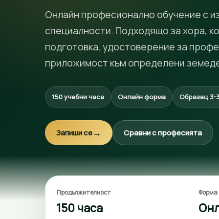
Онлайн професионално обучение с и
специалности. Подходящо за хора, к
подготовка, удостоверение за проф
приложимост към определени земеде
150 учебни часа
Онлайн форма
Образец 3-
→
Запиши се
Сравни с професията
Продължителност
Форма
150 часа
Он