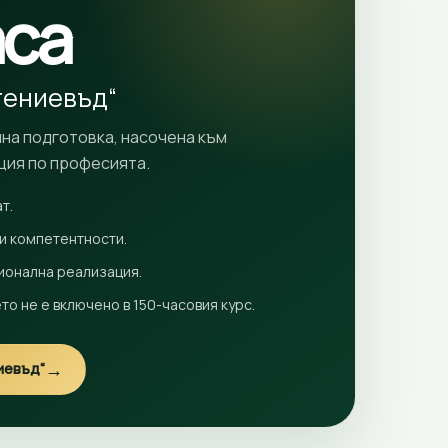
аса
тениевъд“
на подготовка, насочена към
ция по професията.
т.
 компетентности.
ионална реализация.
то не е включено в 150-часовия курс.
→
иевъд“