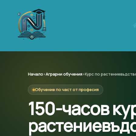
Skip
to
content
Начало
›
Аграрни обучения
›
Курс по растениевъдств
Обучение по част от професия
150-часов ку
растениевъд