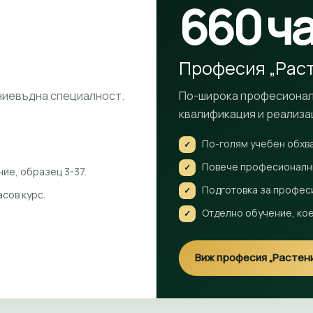
660 ч
Професия „Рас
ниевъдна специалност.
По-широка професионал
квалификация и реализа
По-голям учебен обхва
✓
Повече професионални
✓
ие, образец 3-37.
Подготовка за профес
✓
сов курс.
Отделно обучение, кое
✓
Виж професия „Растен