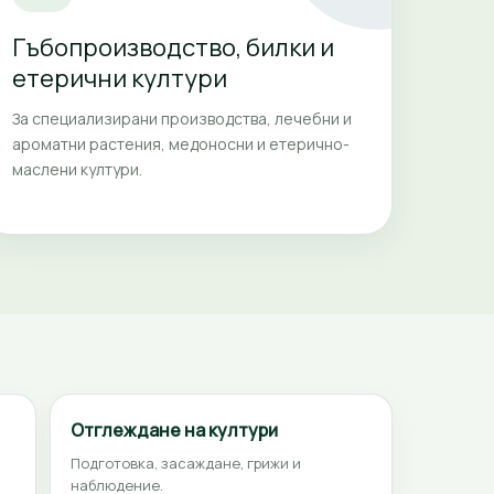
Гъбопроизводство, билки и
етерични култури
За специализирани производства, лечебни и
ароматни растения, медоносни и етерично-
маслени култури.
Отглеждане на култури
Подготовка, засаждане, грижи и
наблюдение.