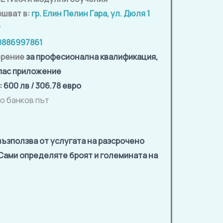
ршват в:
гр. Елин Пелин Гара, ул. Дюля 1
y
0886997861
ерение
за професионална квалификация,
пас приложение
: 600
лв
/ 306.78 евро
о банков път
възползва от услугата на разсрочено
 Сами определяте броят и големината на