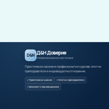
Д&Н Доверие
D&N
ПРОФЕСИОНАЛНО ОБУЧЕНИЕ
Практически насочени професионални курсове, опитни
преподаватели и индивидуално отношение.
Практически умения
Опитни преподаватели
Документ след завършване