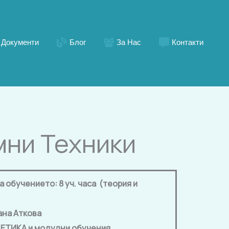
Документи
Блог
За Нас
Контакти
мни Техники
обучението: 8 уч. часа (теория и
ана Аткова
ЕТИКА и модулни обучения