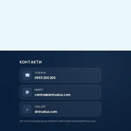
КОНТАКТИ
ТЕЛЕФОН
☎
0893 200 200
ИМЕЙЛ
@
centre@dntrustus.com
УЕБСАЙТ
⌂
dntrustus.com
За точна информация изпрати запитване за конкретния курс.