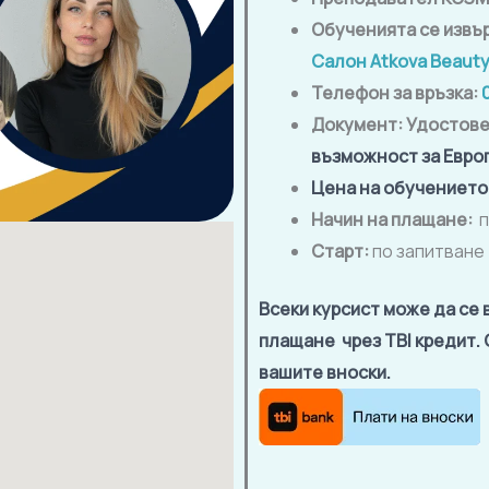
Обученията се извъ
Салон Atkova Beaut
Телефон за връзка:
Документ:
Удостов
възможност за Евро
Цена на обучението
Начин на плащане:
п
Старт:
по запитване
Всеки курсист може да се 
плащане чрез TBI кредит.
вашите вноски.