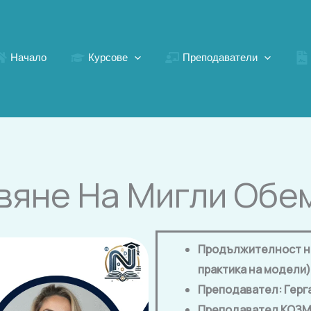
Начало
Курсове
Преподаватели
вяне На Мигли Обе
Продължителност на 
практика на модели)
Преподавател: Герг
Преподавател КОЗМ