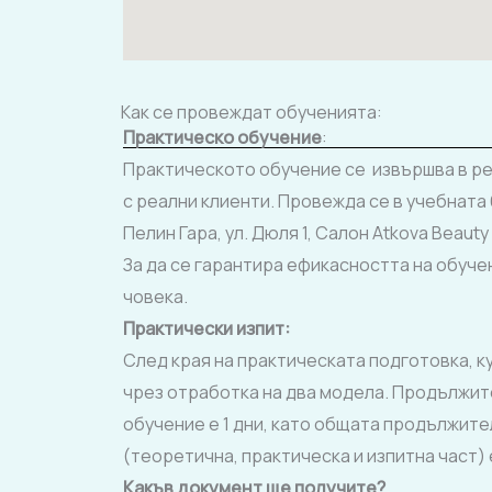
Как се провеждат обученията:
Практическо обучение
:
Практическото обучение се извършва в ре
с реални клиенти. Провежда се в учебната 
Пелин Гара, ул. Дюля 1, Салон Atkova Beauty
За да се гарантира ефикасността на обучен
човека.
Практически изпит
:
След края на практическата подготовка, к
чрез отработка на два модела. Продължи
обучение е 1 дни, като общата продължите
(теоретична, практическа и изпитна част) е
Какъв документ ще получите?