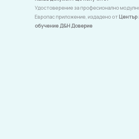
Удостоверение за професионално модулно
Европас приложение, издадено от
Център 
обучение Д&Н
Доверие