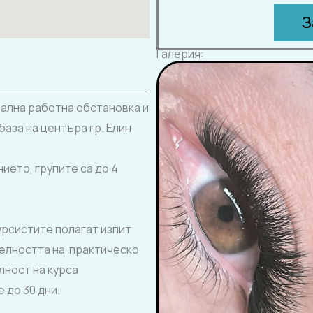
З
Галерия:
ална работна обстановка и
база на центъра гр. Елин
ието, групите са до 4
урсистите полагат изпит
телността на практическо
лност на курса
 до 30 дни.