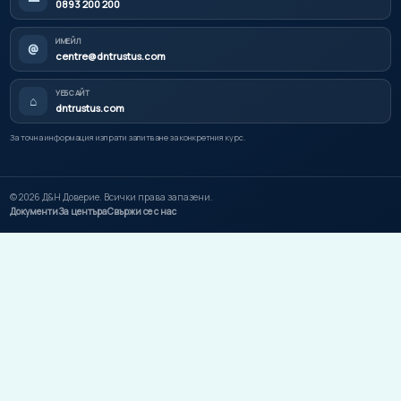
0893 200 200
ИМЕЙЛ
@
centre@dntrustus.com
УЕБСАЙТ
⌂
dntrustus.com
За точна информация изпрати запитване за конкретния курс.
©
2026
Д&Н Доверие. Всички права запазени.
Документи
За центъра
Свържи се с нас