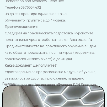
Barbershop and Academy – Ivan Iliev
Телефон 0876554432
За да се гарантира ефикасността на
обучението, групите са до 4 човека.
Практически изпит
:
След края на практическата подготовка, курсистите
полагат изпит чрез отработка на eдин/два модел/а.
Продължителността на практическо обучение е 1 ден,
като общата продължителност на курса (теоретична,
практическа и изпитна част) е до 30 дни.
Какъв документ ще получите?
Удостоверение за професионално модулно обучение,
възможност за Европас приложение, издадено
Галерия:
от
Център за професионално обучение Д&Н
Доверие