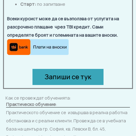
Старт:
по запитване
Всеки курсист може да се възползва от услугата на
разсрочено плащане чрез TBI кредит. Сами
определяте броят и големината на вашите вноски.
Запиши се тук
Как се провеждат обученията:
Практическо обучение
:
Практическото обучение се извършва в реална работна
обстановка и с реални клиенти. Провежда се в учебната
база на центъра гр. София, кв. Левски В, бл. 45,