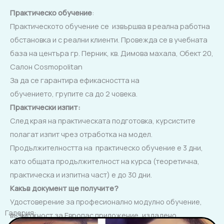
Практическо обучение
:
Практическото обучение се извършва в реална работна
обстановка и с реални клиенти. Провежда се в учебната
база на центъра гр. Перник, кв. Димова махала, Обект 20,
Салон Cosmopolitan
За да се гарантира ефикасността на
обучението, групите са до 2 човека.
Практически изпит
:
След края на практическата подготовка, курсистите
полагат изпит чрез отработка на модел.
Продължителността на практическо обучение е 3 дни,
като общата продължителност на курса (теоретична,
практическа и изпитна част) е до 30 дни.
Какъв документ ще получите?
Удостоверение за професионално модулно обучение,
Галерия:
възможност за Европас приложение, издадено