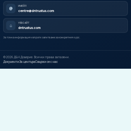
ИМЕЙЛ
@
centre@dntrustus.com
УЕБСАЙТ
⌂
dntrustus.com
За точна информация изпрати запитване за конкретния курс.
©
2026
Д&Н Доверие. Всички права запазени.
Документи
За центъра
Свържи се с нас