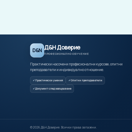
Д&Н Доверие
D&N
ПРОФЕСИОНАЛНО ОБУЧЕНИЕ
Практически насочени професионални курсове, опитни
преподаватели и индивидуално отношение.
Практически умения
Опитни преподаватели
Документ след завършване
©
2026
Д&Н Доверие. Всички права запазени.