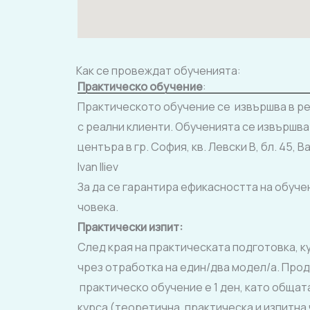
Как се провеждат обученията:
Практическо обучение
:
Практическото обучение се извършва в ре
с реални клиенти. Обученията се извършват
центъра в гр. София, кв. Левски В, бл. 45, 
Ivan Iliev
За да се гарантира ефикасността на обучен
човека.
Практически изпит
:
След края на практическата подготовка, к
чрез отработка на eдин/два модел/а. Про
практическо обучение е 1 ден, като обща
курса (теоретична, практическа и изпитна ч