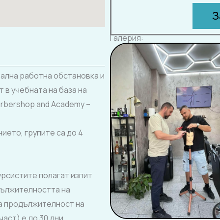
З
Галерия:
ална работна обстановка и
 в учебната на база на
Barbershop and Academy –
ието, групите са до 4
урсистите полагат изпит
дължителността на
та продължителност на
аст) е до 30 дни.