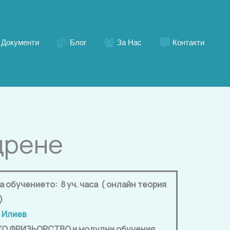
Документи
Блог
За Нас
Контакти
дрене
обучението: 8 уч. часа ( онлайн теория
)
 Илиев
О ФРИЗЬОРСТВО и модулни обучения