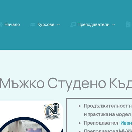
Начало
Курсове
Преподаватели
 Мъжко Студено Къ
Продължителност на 
и практика на модел 
Преподавател:
Иван
Преподавател МЪЖК