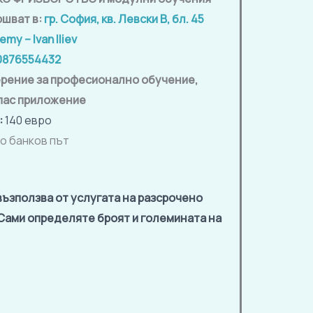
ршват в:
гр. София, кв. Левски В, бл. 45
my – Ivan Iliev
0876554432
рение за професионално обучение,
пас приложение
:
140 евро
о банков път
възползва от услугата на разсрочено
 Сами определяте броят и големината на