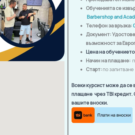
Обученията се извъ
Barbershop and Acade
Телефон за връзка:
Документ: Удостове
възможност за Евро
Цена на обучението
Начин на плащане:
п
Старт:
по запитване
Всеки курсист може да се 
плащане чрез TBI кредит.
вашите вноски.