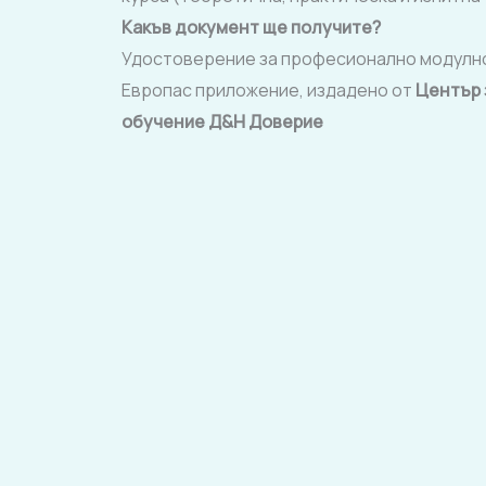
Какъв документ ще получите?
Удостоверение за професионално модулно
Европас приложение, издадено от
Център 
обучение Д&Н
Доверие