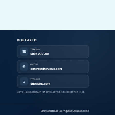
КОНТАКТИ
ТЕЛЕФОН
☎
0893 200 200
ИМЕЙЛ
@
centre@dntrustus.com
УЕБСАЙТ
⌂
dntrustus.com
За точна информация изпрати запитване за конкретния курс.
Документи
За центъра
Свържи се с нас