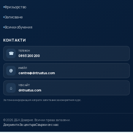
Фризьорство
Записване
Всички обучения
КОНТАКТИ
ТЕЛЕФОН
☎
0893 200 200
ИМЕЙЛ
@
centre@dntrustus.com
УЕБСАЙТ
⌂
dntrustus.com
За точна информация изпрати запитване за конкретния курс.
©
2026
Д&Н Доверие. Всички права запазени.
Документи
За центъра
Свържи се с нас