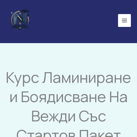
Skip
to
content
Курс Ламиниране
и Боядисване На
Вежди Със
Стартов Пакет