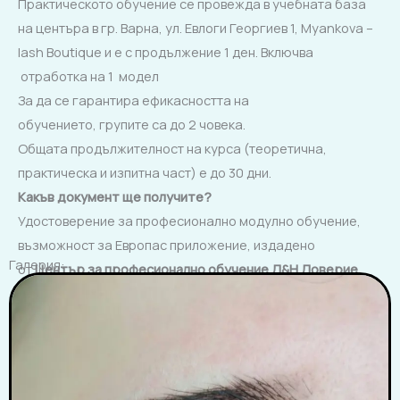
Практическото обучение се провежда в учебната база
на центъра в гр. Варна, ул. Евлоги Георгиев 1, Myankova –
lash Boutique и е с продължение 1 ден. Включва
отработка на 1 модел
За да се гарантира ефикасността на
обучението, групите са до 2 човека.
Общата продължителност на курса (теоретична,
практическа и изпитна част) е до 30 дни.
Какъв документ ще получите?
Удостоверение за професионално модулно обучение,
възможност за Европас приложение, издадено
Галерия:
от
Център за професионално обучение Д
&
Н Доверие