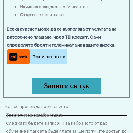
Начин на плащане:
по банков път
Старт:
по запитване
Всеки курсист може да се възползва от услугата на
разсрочено плащане чрез TBI кредит. Сами
определяте броят и големината на вашите вноски.
Запиши се тук
Как се провеждат обученията:
Теоретичен
онлайн
модул:
След като бъдете записани за избраното от вас
обучение и таксата бъде платена, ще получите достъп до