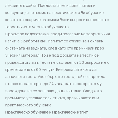
лекциите в сайта. Предоставяме и допълнителни
консултации по време на практическото Ви обучение,
когато отговаряме на всички Ваши въпроси във връзка с
теоретичната част на обучението.
Срокът за подоготовка, преди полагане на теоритичния
изпит, е 5 работни дни. Изпитът се отключва в онлайн
системата ни веднага, след като сте преминали през
учебния материал. Той е под формата на тест и се
провежда онлайн. Тестът е съставен от 20 въпроса и е с
времетраене от 60 минути. Вие решавате кога да
започнете теста. Ако сбъркате теста, той се зарежда
отново от нас в срок до 24 часа, като повторното му
зареждане не се заплаща допълнително. След като
преминете успешно тази стъпка, преминавате към
практическото обучение.
Практическо обучение
и
Практически изпит
: