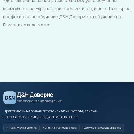
Удостоверение за професионално модулно обучение,
възможност за Европас приложение, издадено от Център за
професионално обучение Д&Н Доверие за обучение по
Епилация с кола маска
Д&Н Доверие
D&N
ПРОФЕСИОНАЛНО ОБУЧЕНИЕ
Практически насочени професионални курсове, опитни
преподаватели и индивидуално отношение.
Практически умения
Опитни преподаватели
Документ след завършване