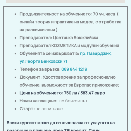
Продължителност на обучението: 70
уч. часа (
онлайн теория и практика на модел, с отработка
на различни зони )
Преподавател:
Цветанка Боюклийска
Преподавател КОЗМЕТИКА и модулни обучения
Обученията се извършват в:
гр. Пазарджик,
ул.Георги Бенковски 71
Телефон за връзка:
089 844 1219
Документ: Удостоверение за професионално
обучение, възможност за Европас приложение
;
Цена на обучението
: 750 лв / 383.47 евро
Начин на плащане:
по банков път
Старт:
по запитване
Всеки курсист може да се възползва от услугата на
разсрочено плащане чрез TBI кредит. Сами