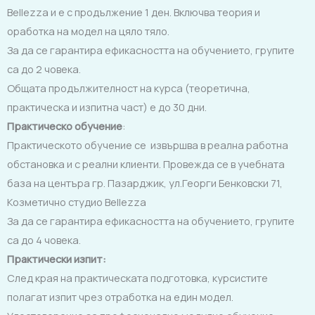
Bellezza и е с продължение 1 ден. Включва теория и
оработка на модел на цяло тяло.
За да се гарантира ефикасността на обучението, групите
са до 2 човека.
Общата продължителност на курса (теоретична,
практическа и изпитна част) е до 30 дни.
Практическо обучение
:
Практическото обучение се извършва в реална работна
обстановка и с реални клиенти. Провежда се в учебната
база на центъра гр. Пазарджик, ул.Георги Бенковски 71,
Козметично студио Bellezza
За да се гарантира ефикасността на обучението, групите
са до 4 човека.
Практически изпит
:
След края на практическата подготовка, курсистите
полагат изпит чрез отработка на eдин модел.