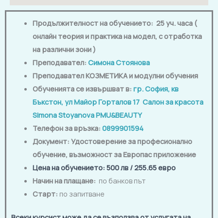
Продължителност на обучението: 25 уч. часа (
онлайн теория и практика на модел, с отработка
на различни зони )
Преподавател:
Симона Стоянова
Преподавател КОЗМЕТИКА и модулни обучения
Обученията се извършват в:
гр. София, кв
Бъкстон, ул Майор Горталов 17 Салон за красота
Simona Stoyanova PMU&BEAUTY
Телефон за връзка:
0899901594
Документ: Удостоверение за професионално
обучение, възможност за Европас приложение
Цена на обучението
: 500 лв / 255.65 евро
Начин на плащане:
по банков път
Старт:
по запитване
Всеки курсист може да се възползва от услугата на