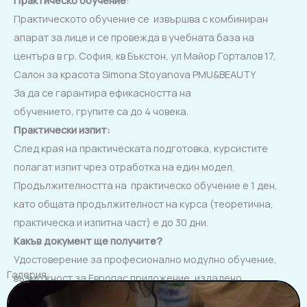
Практическо обучение
:
Практическото обучение се извършва с комбиниран
апарат за лице и се провежда в учебната база на
центъра в гр. София, кв Бъкстон, ул Майор Горталов 17,
Салон за красота Simona Stoyanova PMU&BEAUTY
За да се гарантира ефикасността на
обучението, групите са до 4 човека.
Практически изпит
:
След края на практическата подготовка, курсистите
полагат изпит чрез отработка на eдин модел.
Продължителността на практическо обучение е 1 ден,
като общата продължителност на курса (теоретична,
практическа и изпитна част) е до 30 дни.
Какъв документ ще получите?
Удостоверение за професионално модулно обучение,
Галерия:
възможност за Европас приложение, издадено
от
Център за професионално обучение Д&Н
Доверие