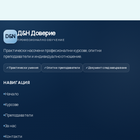
Д&Н Доверие
D&N
ПРОФЕСИОНАЛНО ОБУЧЕНИЕ
Практически насочени професионални курсове, опитни
преподаватели и индивидуално отношение.
Практически умения
Опитни преподаватели
Документ след завършване
НАВИГАЦИЯ
Начало
Курсове
Преподаватели
За нас
Контакти