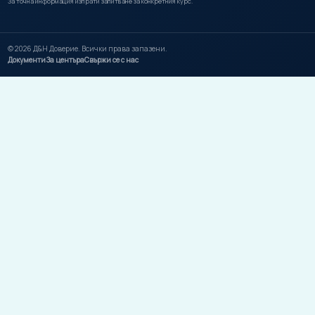
За точна информация изпрати запитване за конкретния курс.
©
2026
Д&Н Доверие. Всички права запазени.
Документи
За центъра
Свържи се с нас