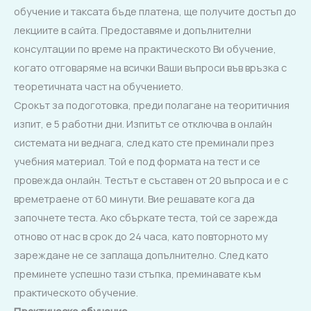
обучение и таксата бъде платена, ще получите достъп до
лекциите в сайта. Предоставяме и допълнителни
консултации по време на практическото Ви обучение,
когато отговаряме на всички Ваши въпроси във връзка с
теоретичната част на обучението.
Срокът за подоготовка, преди полагане на теоритичния
изпит, е 5 работни дни. Изпитът се отключва в онлайн
системата ни веднага, след като сте преминали през
учебния материал. Той е под формата на тест и се
провежда онлайн. Тестът е съставен от 20 въпроса и е с
времетраене от 60 минути. Вие решавате кога да
започнете теста. Ако сбъркате теста, той се зарежда
отново от нас в срок до 24 часа, като повторното му
зареждане не се заплаща допълнително. След като
преминете успешно тази стъпка, преминавате към
практическото обучение.