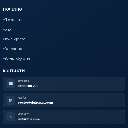
ПОЛЕЗНО
Документи
Блог
Фризьорство
Записване
Всички обучения
КОНТАКТИ
ТЕЛЕФОН
☎
0893 200 200
ИМЕЙЛ
@
centre@dntrustus.com
УЕБСАЙТ
⌂
dntrustus.com