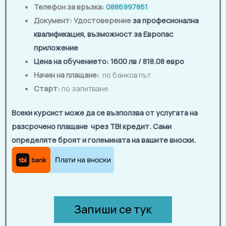
Телефон за връзка:
0886997861
Документ:
Удостоверение
за професионална
квалификация, възможност за Европас
приложение
Цена на обучението
: 1600
лв
/ 818.08 евро
Начин на плащане:
по банков път
Старт:
по запитване
Всеки курсист може да се възползва от услугата на
разсрочено плащане чрез TBI кредит. Сами
определяте броят и големината на вашите вноски.
Запиши се тук