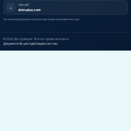
УЕБСАЙТ
⌂
dntrustus.com
За точна информация изпрати запитване за конкретния курс.
©
2026
Д&Н Доверие. Всички права запазени.
Документи
За центъра
Свържи се с нас