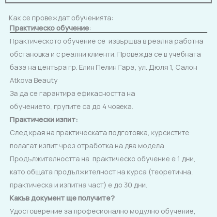
Как се провеждат обученията:
Практическо обучение
:
Практическото обучение се извършва в реална работна
обстановка и с реални клиенти. Провежда се в учебната
база на центъра гр. Елин Пелин Гара, ул. Дюля 1, Салон
Atkova Beauty
За да се гарантира ефикасността на
обучението, групите са до 4 човека.
Практически изпит
:
След края на практическата подготовка, курсистите
полагат изпит чрез отработка на два модела.
Продължителността на практическо обучение е 1 дни,
като общата продължителност на курса (теоретична,
практическа и изпитна част) е до 30 дни.
Какъв документ ще получите?
Удостоверение за професионално модулно обучение,