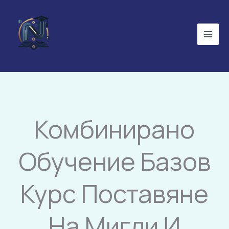
Skip
to
content
Комбинирано
Обучение Базов
Курс Поставяне
На Мигли И