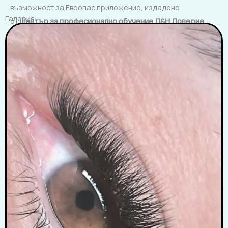
възможност за Европас приложение, издадено
Галерия:
от
Център за професионално обучение Д&Н
Доверие