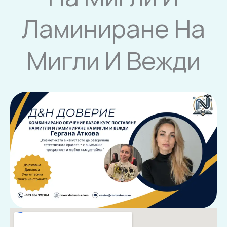
Ламиниране На
Мигли И Вежди