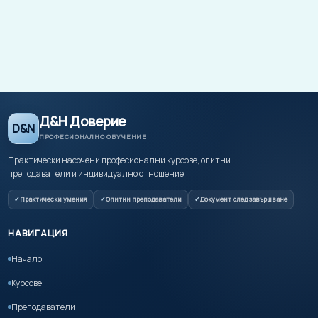
Д&Н Доверие
D&N
ПРОФЕСИОНАЛНО ОБУЧЕНИЕ
Практически насочени професионални курсове, опитни
преподаватели и индивидуално отношение.
Практически умения
Опитни преподаватели
Документ след завършване
НАВИГАЦИЯ
Начало
Курсове
Преподаватели