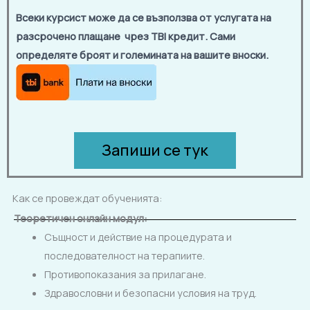
Всеки курсист може да се възползва от услугата на
разсрочено плащане чрез TBI кредит. Сами
определяте броят и големината на вашите вноски.
Запиши се тук
Как се провеждат обученията:
Теоретичен онлайн модул:
Същност и действие на процедурата и
последователност на терапиите.
Противопоказания за прилагане.
Здравословни и безопасни условия на труд.