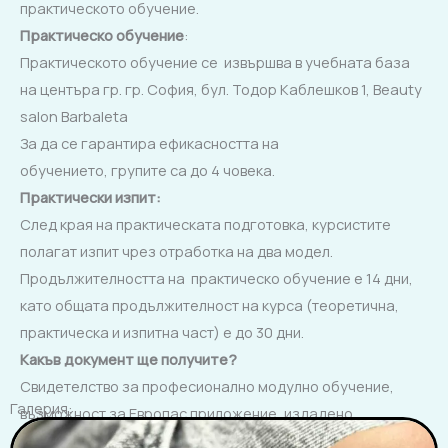
практическото обучение.
Практическо обучение
:
Практическото обучение се извършва в учебната база
на центъра гр. гр. София, бул. Тодор Каблешков 1, Beauty
salon Barbaleta
За да се гарантира ефикасността на
обучението, групите са до 4 човека.
Практически изпит
:
След края на практическата подготовка, курсистите
полагат изпит чрез отработка на два модел.
Продължителността на практическо обучение е 14 дни,
като общата продължителност на курса (теоретична,
практическа и изпитна част) е до 30 дни.
Какъв документ ще получите?
Свидетелство за професионално модулно обучение,
Галерия:
възможност за Европас приложение, издадено
от
Център за професионално обучение Д&Н
Доверие