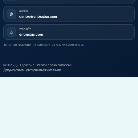
ИМЕЙЛ
@
centre@dntrustus.com
УЕБСАЙТ
⌂
dntrustus.com
За точна информация изпрати запитване за конкретния курс.
©
2026
Д&Н Доверие. Всички права запазени.
Документи
За центъра
Свържи се с нас