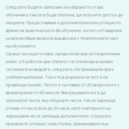
След като бъдете записани за избраното от вас
обучение и таксата бъде платена, ще получите достъп до
лекциите. Предоставяме и допълнителни консултации по
време на практическото Ви обучение, когато отговаряме
на всички Ваши въпроси във връзка с теоретичната част
на обучението.
Срокът за подоготовка, преди полагане на теоритичния
изпит, е 5 работни дни. Изпитът се отключва в онлайн
системата ни веднага, след като сте преминали през
учебния материал. Той е под формата на тест и се
провежда онлайн. Тестът е съставен от 20 въпроса и е с
времетраене от 60 минути. Вие решавате кога да
започнете теста. Ако сбъркате теста, той се зарежда
отново от нас в срок до 24 часа, като повторното му
зареждане не се заплаща допълнително. След като
преминете успешно тази стъпка, преминавате към