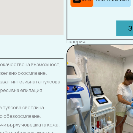
З
Галерия:
кокачествена възможност,
ежелано окосмяване.
зват интезивната пулсова
гресивна епилация.
 пулсова светлина.
но обезкосмяване.
чи върху човешката кожа.