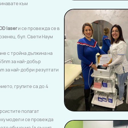
минавате към
OD
laser
и се провежда се в
Лозенец, бул. Свети Наум
не с тройна дължина на
755nm за най-добър
 nm за най-добри резултати
ието, групите са до 4
урсистите полагат
рху модел и се провежда
ото обучение (в същия