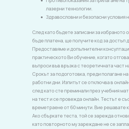
Противопоказания за прилагане на 
лазерни технологии.
Здравословни и безопасни условия н
След като бъдете записани за избраното о
бъде платена, ще получите код за достъп д
Предоставяме и допълнителни консултаци
практическото Ви обучение, когато отгова
въпроси във връзка с теоретичната част н
Срокът за подоготовка, преди полагане на 
работни дни. Изпитът се отключва в онлай
след като сте преминали през учебния мат
на тест и се провежда онлайн. Тестът е със
времетраене от 60 минути. Вие решавате к
Ако сбъркате теста, той се зарежда отново 
като повторното му зареждане не се запл