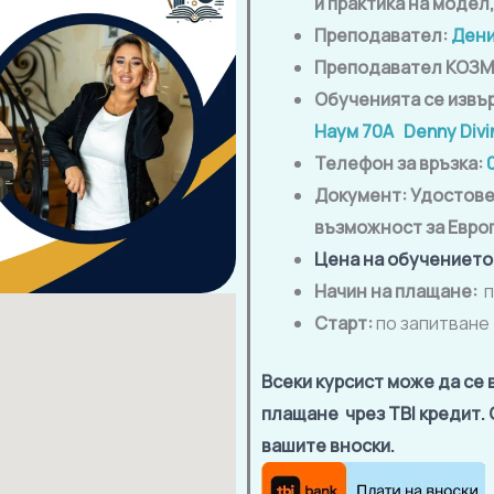
и практика на модел,
Преподавател:
Дени
Преподавател КОЗМ
Обученията се извъ
Наум 70А
Denny Divi
Телефон за връзка:
Документ: Удостове
възможност за Евро
Цена на обучението
Начин на плащане:
п
Старт:
по запитване
Всеки курсист може да се 
плащане чрез TBI кредит.
вашите вноски.