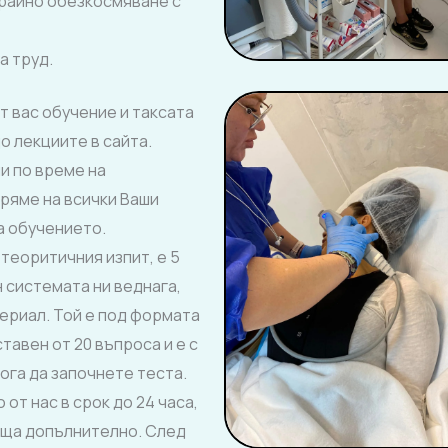
трайно обезкосмяване с
а труд.
т вас обучение и таксата
о лекциите в сайта.
и по време на
ряме на всички Ваши
а обучението.
теоритичния изпит, е 5
н системата ни веднага,
ериал. Той е под формата
тавен от 20 въпроса и е с
ога да започнете теста.
от нас в срок до 24 часа,
аща допълнително. След