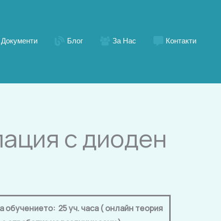
Документи
Блог
За Нас
Контакти
лация с диоден
обучението: 25 уч. часа ( онлайн теория