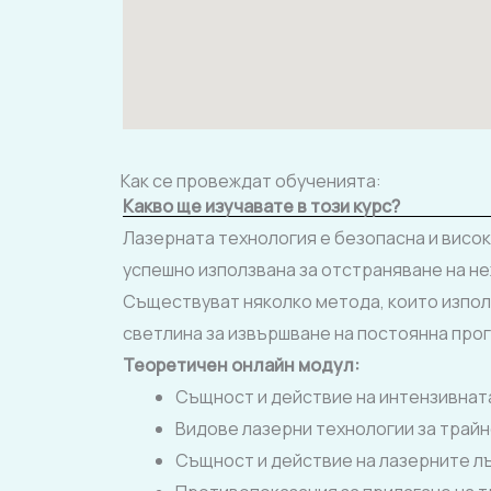
Как се провеждат обученията:
Какво ще изучавате в този курс?
Лазерната технология е безопасна и висо
успешно използвана за отстраняване на н
Съществуват няколко метода, които изпол
светлина за извършване на постоянна про
Теоретичен
онлайн
модул:
Същност и действие на интензивната
Видове лазерни технологии за трай
Същност и действие на лазерните лъ