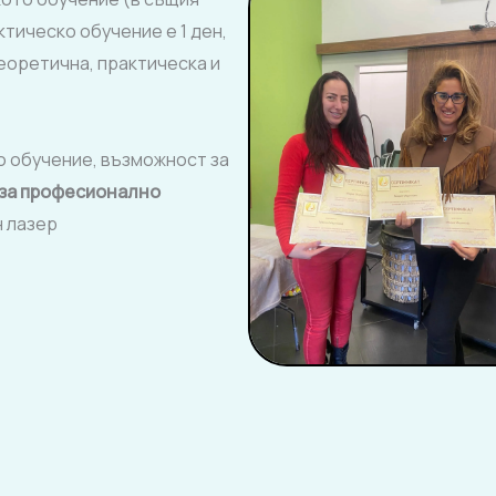
тическо обучение е 1 ден,
еоретична, практическа и
 обучение, възможност за
за професионално
н лазер