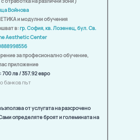
 с отработка на различни зони )
ца Войнова
ЕТИКА и модулни обучения
ршват в:
гр. София, кв. Лозенец, бул. Св.
ne Aesthetic Center
0888998556
рение за професионално обучение,
пас приложение
: 700 лв / 357.92 евро
о банков път
възползва от услугата на разсрочено
 Сами определяте броят и големината на