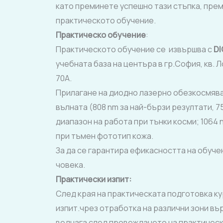
като преминете успешно тази стъпка, пре
практическото обучение.
Практическо обучение
:
Практическото обучение се извършва с
DI
учебната база на центъра в гр.София, кв. 
70А.
Прилагане на диодно лазерно обезкосмява
вълната (808 nm за най-бързи резултати, 
диапазон на работа при тънки косми; 1064
при тъмен фототип кожа.
За да се гарантира ефикасността на обучен
човека.
Практически изпит:
След края на практическата подготовка к
изпит.чрез отработка на различни зони въ
веднага след провеждането на практическ