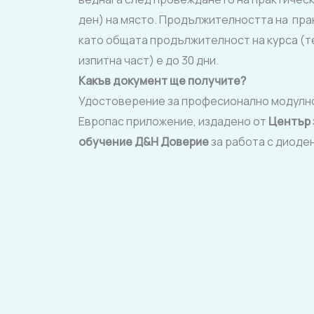
ден) на място. Продължителността на прак
като общата продължителност на курса (т
изпитна част) е до 30 дни.
Какъв документ ще получите?
Удостоверение за професионално модулно
Европас приложение, издадено от
Център 
обучение Д&Н Доверие
за работа с диоде